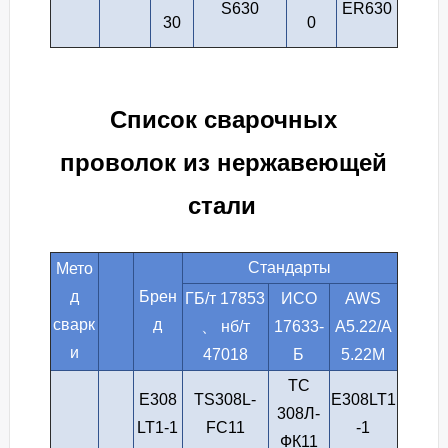
S630
ER630
30
0
Список сварочных
проволок из нержавеющей
стали
Стандарты
Мето
д
Брен
ГБ/т 17853
ИСО
AWS
сварк
д
、 нб/т
17633-
A5.22/A
и
47018
Б
5.22M
ТС
E308
TS308L-
E308LT1
308Л-
LT1-1
FC11
-1
ФК11