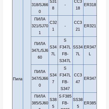
S31
СС3
318/SJ66
-
ER318
8
18
0
ПИЛА
С32
СС3
321/SJ70
-
ER321
1
21
1
S
ПИЛА
S34
F347L
SS34
ER347
347L/SJ6
7L
FB-
7L
L
60
S347L
S
ПИЛА
S34
F347L
СС3
347/SJ66
ER347
Пила
7
FB-
47
0
S347
ПИЛА
S F385
S38
SS38
385/SJ60
FB-
ER385
5
5