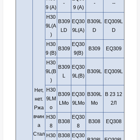
-
-
--
9 (А)
9 (А)
H30
B309
EQ30
B309L
EQ309L
9L(A
LD
9L(A)
D
D
)
Н30
EQ30
В309
В309
EQ309
9 (В)
9(B)
H30
B309
EQ30
9L(B
B309L
EQ309L
L
9L(B)
)
H30
Нет,
B309
EQ30
B309L
В 23 12
9LM
нет.
LMo
9LMo
Mo
2Л
o
Ржа
вчин
H30
EQ30
B308
B308
EQ308
а
8
8
Стал
H30
B308
EQ30
B308L
EQ308L