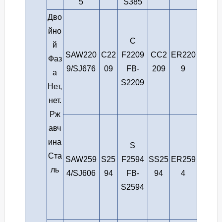
5
S385
Дво
йно
С
й
SAW220
С22
F2209
СС2
ER220
Фаз
9/SJ676
09
FB-
209
9
а
S2209
Нет,
нет.
Рж
авч
ина
S
Ста
SAW259
S25
F2594
SS25
ER259
ль
4/SJ606
94
FB-
94
4
S2594