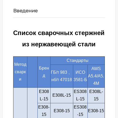
Введение
Список сварочных стержней
из нержавеющей стали
Стандарты
Метод
Брен
AWS
сварк
ГБ/т 983 、
ИСО
д
A5.4/A5.
и
нб/т 47018
3581-Б
4M
E308
ES308
E308L-
E308L-15
L-15
L-15
15
E308-
ES308
E308-15
E308-15
15
-15