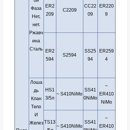
ой
ER2
СС22
ER220
Фаза
С2209
209
09
9
Нет,
нет.
Ржавч
ина
Сталь
ER2
SS25
ER259
S2594
594
94
4
Лоша
~
HS1
SS41
дь
~ S410NiMo
ER410
3/5л
0NiMo
Клан
NiMo
Тело
И
~
TS13
SS41
Желез
~ S410NiMo
ER410