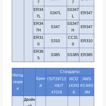
7
7
ER34
SS347
S347L
ER347
7L
L
ER34
SS347
S347
ER347
7H
H
ER31
СС31
S310
ER310
0
0
ER38
S385
SS385
ER385
5
Стандарты
Метод
Брен
ГБ/Т29713
ИСО
AWS
сварк
д
、 НБ/Т
14343
A5.9/A5
и
47018
-Б
.9M
Двойн