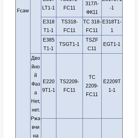
317Л-
LT1-1
FC11
-1
Fcaw
ФК11
E318
TS318-
ТС 318-
E318T1-
T1-1
FC11
FC11
1
E385
TSZF
TSGT1-1
EGT1-1
T1-1
C11
Дво
йно
й
ТС
E220
TS2209-
E2209T
Фаз
2209-
9T1-1
FC11
1-1
а
FC11
Нет,
нет.
Ржа
вчи
на