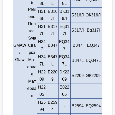
ь
8L
L
8L
Рем
H31
Б316
ЭК31
Б316Л
ЭК316Л
ень
6L
Л
6Л
Пол
H31
Б317
Eq31
Б317Л
Eq317l
юс
7L
Л
7l
Куча
Н34
EQ34
GMAW
Сва
В347
В347
EQ347
7
7
/
рка
H34
B347
EQ34
Gtaw
Мат
B347L
EQ347L
7L
L
7L
ериа
Н22
Б220
ЭК22
л
Б2209
ЭК2209
09
9
09
Мат
Н22
E022
ериа
-
-
-
05
05
л
H25
B259
-
B2594
EQ2594
94
4