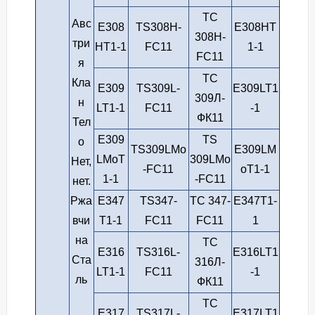
ТС
Авс
E308
TS308H-
E308HT
308H-
три
HT1-1
FC11
1-1
FC11
я
ТС
Кла
E309
TS309L-
E309LT1
309Л-
н
LT1-1
FC11
-1
ФК11
Тел
E309
TS
о
TS309LMo
E309LM
LMoT
309LMo
Нет,
-FC11
oT1-1
1-1
-FC11
нет.
Ржа
E347
TS347-
ТС 347-
E347T1-
вчи
T1-1
FC11
FC11
1
на
ТС
E316
TS316L-
E316LT1
Ста
316Л-
LT1-1
FC11
-1
ль
ФК11
ТС
E317
TS317L-
E317LT1