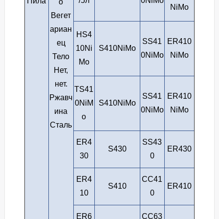
/5л
0NiMo
Пила
о
NiMo
Вегет
ариан
HS4
SS41
ER410
ец
10Ni
S410NiMo
0NiMo
NiMo
Тело
Mo
Нет,
нет.
TS41
SS41
ER410
Ржавч
0NiM
S410NiMo
0NiMo
NiMo
ина
o
Сталь
ER4
SS43
S430
ER430
30
0
ER4
СС41
S410
ER410
10
0
ER6
СС63