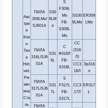
S
F309L
ПИЛА
S30
Mo
SS30
ER309
Авс
309LMo/
9LM
FB-
9LMo
LMo
три
SJ601A
o
S309L
я
Mo
Кла
СС
н
С
(316
ПИЛА
Тел
S31
Ф316Л
Л)
316L/SJ6
о
6L
FB-
01A
Нет,
СС3
Эр316
S316L
нет.
16Л
л
Рж
S
ПИЛА
авч
S31
F317L
СС3
ER317
317L/SJ6
ина
7L
FB-
17Л
L
01A
Ста
S317L
ль
ПИЛА