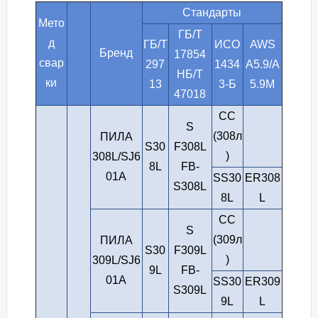
Стандарты
Мето
ГБ/Т
д
ГБ/Т
ИСО
AWS
Бренд
17854
свар
297
1434
A5.9/A
НБ/Т
ки
13
3-Б
5.9M
47018
СС
S
(308л
ПИЛА
S30
F308L
)
308L/SJ6
8L
FB-
01A
SS30
ER308
S308L
8L
L
СС
S
(309л
ПИЛА
S30
F309L
)
309L/SJ6
9L
FB-
01A
SS30
ER309
S309L
9L
L