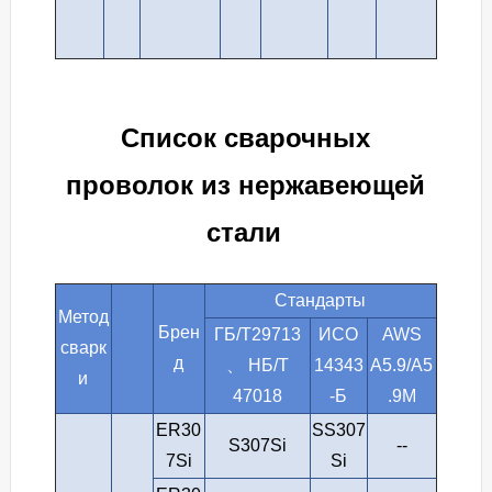
Список сварочных
проволок из нержавеющей
стали
Стандарты
Метод
Брен
ГБ/Т29713
ИСО
AWS
сварк
д
、 НБ/Т
14343
A5.9/A5
и
47018
-Б
.9M
ER30
SS307
S307Si
--
7Si
Si