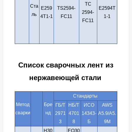
ТС
Ста
E259
TS2594-
E2594T
2594-
ль
4T1-1
FC11
1-1
FC11
Список сварочных лент из
нержавеющей стали
Стандарты
Метод
Бре
ГБ/Т
НБ/Т
ИСО
AWS
сварки
нд
2971
4701
14343-
A5.9/A5.
3
8
Б
9M
Н30
EQ30