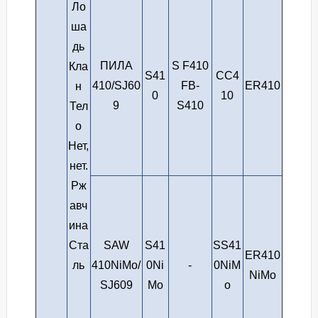
Ло
ша
дь
ПИЛА
S F410
Кла
S41
СС4
410/SJ60
FB-
ER410
н
0
10
9
S410
Тел
о
Нет,
нет.
Рж
авч
ина
Ста
SAW
S41
SS41
ER410
ль
410NiMo/
0Ni
-
0NiM
NiMo
SJ609
Mo
o