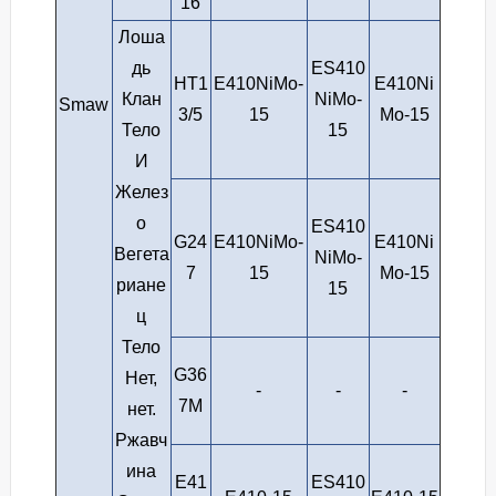
16
Лоша
дь
ES410
HT1
E410NiMo-
E410Ni
Клан
NiMo-
Smaw
3/5
15
Mo-15
Тело
15
И
Желез
о
ES410
G24
E410NiMo-
E410Ni
Вегета
NiMo-
7
15
Mo-15
риане
15
ц
Тело
G36
Нет,
-
-
-
7M
нет.
Ржавч
ина
E41
ES410