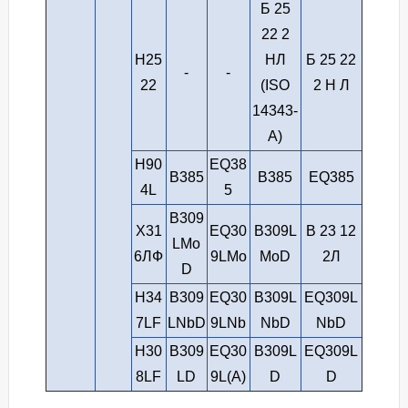
Б 25
22 2
H25
НЛ
Б 25 22
-
-
22
(ISO
2 Н Л
14343-
A)
H90
EQ38
В385
В385
EQ385
4L
5
B309
Х31
EQ30
B309L
В 23 12
LMo
6ЛФ
9LMo
MoD
2Л
D
H34
B309
EQ30
B309L
EQ309L
7LF
LNbD
9LNb
NbD
NbD
H30
B309
EQ30
B309L
EQ309L
8LF
LD
9L(A)
D
D