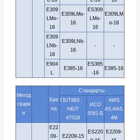
E309
ES309
E309LMo-
E309LM
LMo-
LMo-
16
o-16
16
16
E309
E309LNb-
LNb-
-
-
16
16
E904
ES385
E385-16
E385-16
L
-16
Стандарты
Метод
Бре
ГБ/Т983 、
AWS
сварк
ИСО
нд
НБ/Т
A5.4/A5.
и
3581-Б
47018
4M
E22
ES220
E2209-
09-
E2209-15