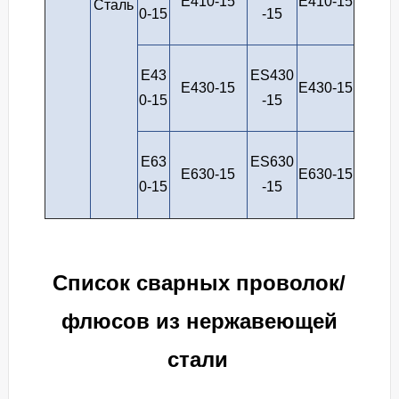
E410-15
E410-15
Сталь
0-15
-15
E43
ES430
E430-15
E430-15
0-15
-15
E63
ES630
E630-15
E630-15
0-15
-15
Список сварных проволок/
флюсов из нержавеющей
стали