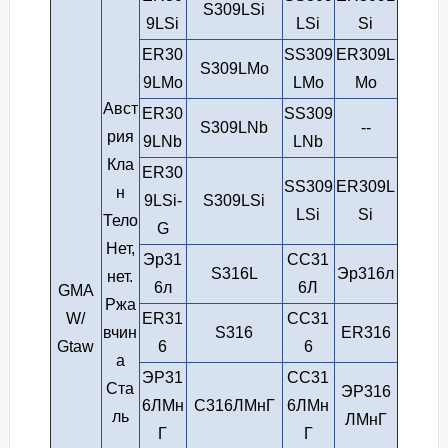
S309LSi
9LSi
LSi
Si
ER30
SS309
ER309L
S309LMo
9LMo
LMo
Mo
Авст
ER30
SS309
S309LNb
--
рия
9LNb
LNb
Кла
ER30
SS309
ER309L
н
9LSi-
S309LSi
LSi
Si
Тело
G
Нет,
Эр31
СС31
S316L
Эр316л
нет.
6л
6Л
GMA
Ржа
W/
ER31
СС31
вчин
S316
ER316
Gtaw
6
6
а
ЭР31
СС31
Ста
ЭР316
6ЛМн
С316ЛМнГ
6ЛМн
ль
ЛМнГ
Г
Г